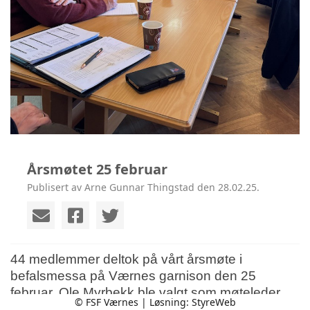
Årsmøtet 25 februar
Publisert av Arne Gunnar Thingstad den 28.02.25.
44 medlemmer deltok på vårt årsmøte i
befalsmessa på Værnes garnison den 25
februar. Ole Myrbekk ble valgt som møteleder.
© FSF Værnes | Løsning:
StyreWeb
Alle reiste seg for 1 minutts stillhet til minne om 5