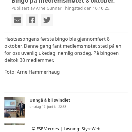
Bingo på medlemsmøtet 8 oktober.
Publisert av Arne Gunnar Thingstad den 10.10.25.
Høstsesongens første bingo ble gjennomført 8
oktober. Denne gang fant medlemsmøtet sted på en
for oss uvanlig ukedag, nemlig onsdag. På bingoen
deltok 30 medlemmer.
Foto: Arne Hammerhaug
Unngå å bli svindlet
onsdag 17. juni kl. 22:53
Tur til Trondheim
© FSF Værnes | Løsning:
StyreWeb