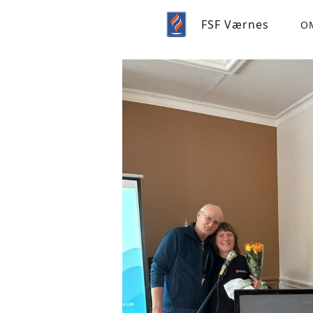
FSF Værnes
O