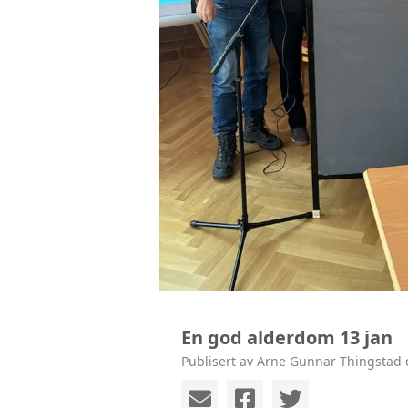
En god alderdom 13 jan
Publisert av Arne Gunnar Thingstad 