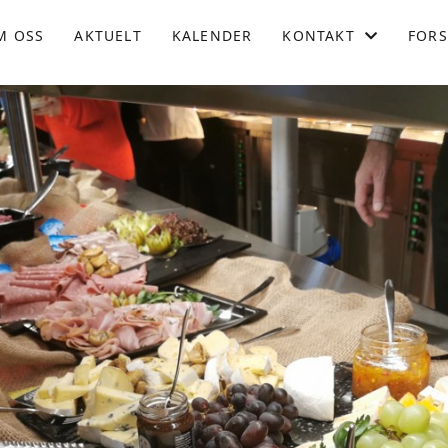
M OSS
AKTUELT
KALENDER
KONTAKT
FORS
KONTAKT OSS
KONTAKT OSS KOPI
STYRET
BLI MEDLEM