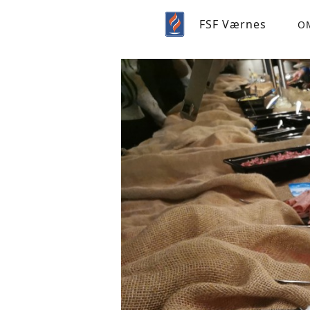
FSF Værnes
O