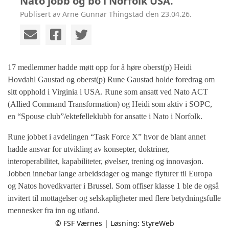
Nato jobb og bo i Norfolk USA.
Publisert av Arne Gunnar Thingstad den 23.04.26.
17 medlemmer hadde møtt opp for å høre oberst(p) Heidi
Hovdahl Gaustad og oberst(p) Rune Gaustad holde foredrag om
sitt opphold i Virginia i USA. Rune som ansatt ved Nato ACT
(Allied Command Transformation) og Heidi som aktiv i SOPC,
en “Spouse club”/ektefelleklubb for ansatte i Nato i Norfolk.
Rune jobbet i avdelingen “Task Force X” hvor de blant annet
hadde ansvar for utvikling av konsepter, doktriner,
interoperabilitet, kapabiliteter, øvelser, trening og innovasjon.
Jobben innebar lange arbeidsdager og mange flyturer til Europa
og Natos hovedkvarter i Brussel. Som offiser klasse 1 ble de også
invitert til mottagelser og selskapligheter med flere betydningsfulle
mennesker fra inn og utland.
© FSF Værnes | Løsning:
StyreWeb