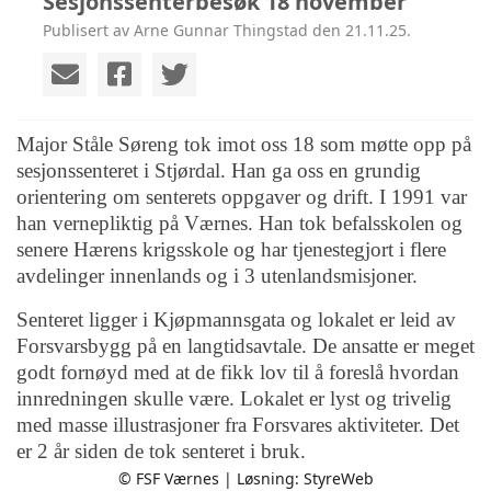
Sesjonssenterbesøk 18 november
Publisert av Arne Gunnar Thingstad den 21.11.25.
Major Ståle Søreng tok imot oss 18 som møtte opp på
sesjonssenteret i Stjørdal. Han ga oss en grundig
orientering om senterets oppgaver og drift. I 1991 var
han vernepliktig på Værnes. Han tok befalsskolen og
senere Hærens krigsskole og har tjenestegjort i flere
avdelinger innenlands og i 3 utenlandsmisjoner.
Senteret ligger i Kjøpmannsgata og lokalet er leid av
Forsvarsbygg på en langtidsavtale. De ansatte er meget
godt fornøyd med at de fikk lov til å foreslå hvordan
innredningen skulle være. Lokalet er lyst og trivelig
med masse illustrasjoner fra Forsvares aktiviteter. Det
er 2 år siden de tok senteret i bruk.
© FSF Værnes | Løsning:
StyreWeb