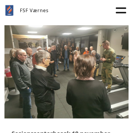
FSF Værnes